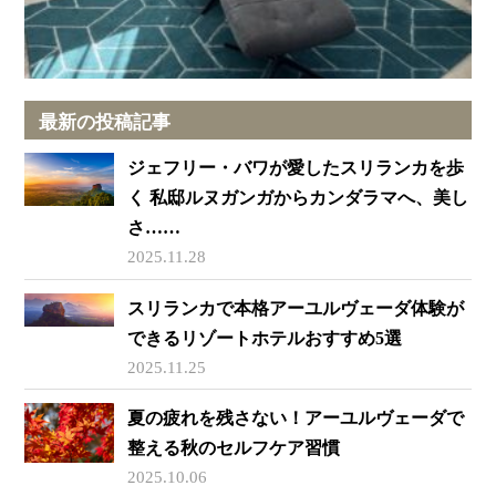
最新の投稿記事
ジェフリー・バワが愛したスリランカを歩
く 私邸ルヌガンガからカンダラマへ、美し
さ……
2025.11.28
スリランカで本格アーユルヴェーダ体験が
できるリゾートホテルおすすめ5選
2025.11.25
夏の疲れを残さない！アーユルヴェーダで
整える秋のセルフケア習慣
2025.10.06