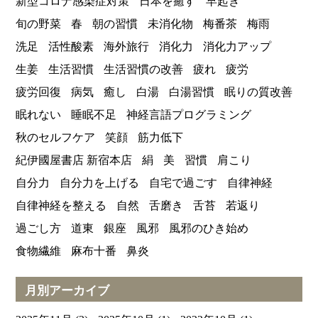
新型コロナ感染症対策
日本を癒す
早起き
旬の野菜
春
朝の習慣
未消化物
梅番茶
梅雨
洗足
活性酸素
海外旅行
消化力
消化力アップ
生姜
生活習慣
生活習慣の改善
疲れ
疲労
疲労回復
病気
癒し
白湯
白湯習慣
眠りの質改善
眠れない
睡眠不足
神経言語プログラミング
秋のセルフケア
笑顔
筋力低下
紀伊國屋書店 新宿本店
絹
美
習慣
肩こり
自分力
自分力を上げる
自宅で過ごす
自律神経
自律神経を整える
自然
舌磨き
舌苔
若返り
過ごし方
道東
銀座
風邪
風邪のひき始め
食物繊維
麻布十番
鼻炎
月別アーカイブ