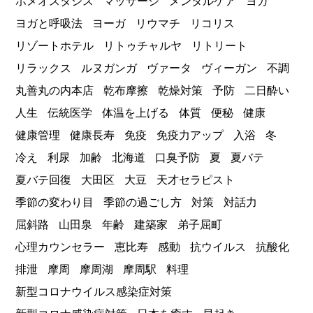
ホメオスタシス
マッサージ
メンタルケア
ヨガ
ヨガと呼吸法
ヨーガ
リウマチ
リコリス
リゾートホテル
リトゥチャルヤ
リトリート
リラックス
ルヌガンガ
ヴァータ
ヴィーガン
不調
丸善丸の内本店
乾布摩擦
乾燥対策
予防
二日酔い
人生
伝統医学
体温を上げる
体質
便秘
健康
健康管理
健康長寿
免疫
免疫力アップ
入浴
冬
冷え
利尿
加齢
北海道
口臭予防
夏
夏バテ
夏バテ回復
大田区
大豆
天才セラピスト
季節の変わり目
季節の過ごし方
対策
対話力
屈斜路
山田泉
年齢
建築家
弟子屈町
心理カウンセラー
恵比寿
感動
抗ウイルス
抗酸化
排泄
摩周
摩周湖
摩周駅
料理
新型コロナウイルス感染症対策