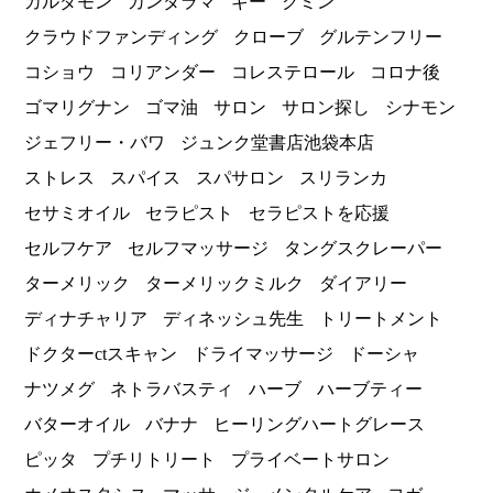
カルダモン
カンダラマ
ギー
クミン
クラウドファンディング
クローブ
グルテンフリー
コショウ
コリアンダー
コレステロール
コロナ後
ゴマリグナン
ゴマ油
サロン
サロン探し
シナモン
ジェフリー・バワ
ジュンク堂書店池袋本店
ストレス
スパイス
スパサロン
スリランカ
セサミオイル
セラピスト
セラピストを応援
セルフケア
セルフマッサージ
タングスクレーパー
ターメリック
ターメリックミルク
ダイアリー
ディナチャリア
ディネッシュ先生
トリートメント
ドクターctスキャン
ドライマッサージ
ドーシャ
ナツメグ
ネトラバスティ
ハーブ
ハーブティー
バターオイル
バナナ
ヒーリングハートグレース
ピッタ
プチリトリート
プライベートサロン