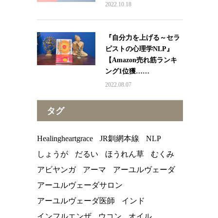
2022.10.18
『自分力を上げる～セラ
ピストの心理学NLP』
【Amazon売れ筋ランキ
ング1位獲……
2022.08.07
タグ
Healingheartgrace
JR釧網本線
NLP
しょうが
だるい
ほうれん草
むくみ
アビヤンガ
アーマ
アーユルヴェーダ
アーユルヴェーダサロン
アーユルヴェーダ医師
インド
インフルエンザ
ウコン
オイル