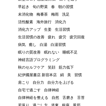
早起き
旬の野菜
春
朝の習慣
未消化物
梅番茶
梅雨
洗足
活性酸素
海外旅行
消化力
消化力アップ
生姜
生活習慣
生活習慣の改善
疲れ
疲労
疲労回復
病気
癒し
白湯
白湯習慣
眠りの質改善
眠れない
睡眠不足
神経言語プログラミング
秋のセルフケア
笑顔
筋力低下
紀伊國屋書店 新宿本店
絹
美
習慣
肩こり
自分力
自分力を上げる
自宅で過ごす
自律神経
自律神経を整える
自然
舌磨き
舌苔
若返り
過ごし方
道東
銀座
風邪