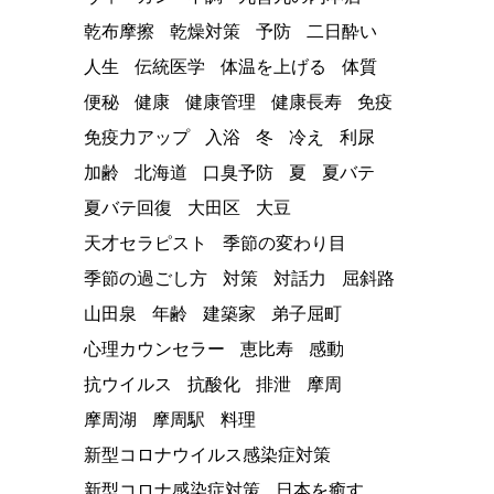
乾布摩擦
乾燥対策
予防
二日酔い
人生
伝統医学
体温を上げる
体質
便秘
健康
健康管理
健康長寿
免疫
免疫力アップ
入浴
冬
冷え
利尿
加齢
北海道
口臭予防
夏
夏バテ
夏バテ回復
大田区
大豆
天才セラピスト
季節の変わり目
季節の過ごし方
対策
対話力
屈斜路
山田泉
年齢
建築家
弟子屈町
心理カウンセラー
恵比寿
感動
抗ウイルス
抗酸化
排泄
摩周
摩周湖
摩周駅
料理
新型コロナウイルス感染症対策
新型コロナ感染症対策
日本を癒す