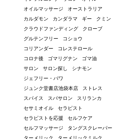
オイルマッサージ
オーストラリア
カルダモン
カンダラマ
ギー
クミン
クラウドファンディング
クローブ
グルテンフリー
コショウ
コリアンダー
コレステロール
コロナ後
ゴマリグナン
ゴマ油
サロン
サロン探し
シナモン
ジェフリー・バワ
ジュンク堂書店池袋本店
ストレス
スパイス
スパサロン
スリランカ
セサミオイル
セラピスト
セラピストを応援
セルフケア
セルフマッサージ
タングスクレーパー
ターメリック
ターメリックミルク