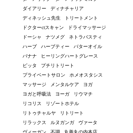
ダイアリー
ディナチャリア
ディネッシュ先生
トリートメント
ドクターctスキャン
ドライマッサージ
ドーシャ
ナツメグ
ネトラバスティ
ハーブ
ハーブティー
バターオイル
バナナ
ヒーリングハートグレース
ピッタ
プチリトリート
プライベートサロン
ホメオスタシス
マッサージ
メンタルケア
ヨガ
ヨガと呼吸法
ヨーガ
リウマチ
リコリス
リゾートホテル
リトゥチャルヤ
リトリート
リラックス
ルヌガンガ
ヴァータ
ヴィーガン
不調
丸善丸の内本店