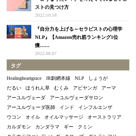
ストの見つけ方
2022.10.18
『自分力を上げる～セラピストの心理学
NLP』【Amazon売れ筋ランキング1位
獲……
2022.08.07
タグ
Healingheartgrace
JR釧網本線
NLP
しょうが
だるい
ほうれん草
むくみ
アビヤンガ
アーマ
アーユルヴェーダ
アーユルヴェーダサロン
アーユルヴェーダ医師
インド
インフルエンザ
ウコン
オイル
オイルマッサージ
オーストラリア
カルダモン
カンダラマ
ギー
クミン