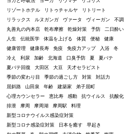
ヨガと呼吸法
ヨーガ
リウマチ
リコリス
リゾートホテル
リトゥチャルヤ
リトリート
リラックス
ルヌガンガ
ヴァータ
ヴィーガン
不調
丸善丸の内本店
乾布摩擦
乾燥対策
予防
二日酔い
人生
伝統医学
体温を上げる
体質
便秘
健康
健康管理
健康長寿
免疫
免疫力アップ
入浴
冬
冷え
利尿
加齢
北海道
口臭予防
夏
夏バテ
夏バテ回復
大田区
大豆
天才セラピスト
季節の変わり目
季節の過ごし方
対策
対話力
屈斜路
山田泉
年齢
建築家
弟子屈町
心理カウンセラー
恵比寿
感動
抗ウイルス
抗酸化
排泄
摩周
摩周湖
摩周駅
料理
新型コロナウイルス感染症対策
新型コロナ感染症対策
日本を癒す
早起き