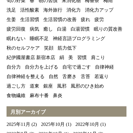
旬の野菜
春
朝の習慣
未消化物
梅番茶
梅雨
洗足
活性酸素
海外旅行
消化力
消化力アップ
生姜
生活習慣
生活習慣の改善
疲れ
疲労
疲労回復
病気
癒し
白湯
白湯習慣
眠りの質改善
眠れない
睡眠不足
神経言語プログラミング
秋のセルフケア
笑顔
筋力低下
紀伊國屋書店 新宿本店
絹
美
習慣
肩こり
自分力
自分力を上げる
自宅で過ごす
自律神経
自律神経を整える
自然
舌磨き
舌苔
若返り
過ごし方
道東
銀座
風邪
風邪のひき始め
食物繊維
麻布十番
鼻炎
月別アーカイブ
2025年11月
(2)
2025年10月
(1)
2022年10月
(1)