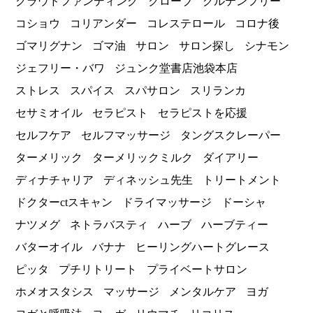
クラウドファンディング
クローブ
グルテンフリー
コショウ
コリアンダー
コレステロール
コロナ後
ゴマリグナン
ゴマ油
サロン
サロン探し
シナモン
ジェフリー・バワ
ジュンク堂書店池袋本店
ストレス
スパイス
スパサロン
スリランカ
セサミオイル
セラピスト
セラピストを応援
セルフケア
セルフマッサージ
タングスクレーパー
ターメリック
ターメリックミルク
ダイアリー
ディナチャリア
ディネッシュ先生
トリートメント
ドクターctスキャン
ドライマッサージ
ドーシャ
ナツメグ
ネトラバスティ
ハーブ
ハーブティー
バターオイル
バナナ
ヒーリングハートグレース
ピッタ
プチリトリート
プライベートサロン
ホメオスタシス
マッサージ
メンタルケア
ヨガ