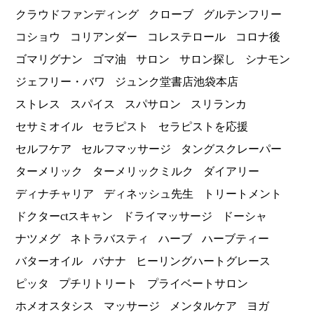
クラウドファンディング
クローブ
グルテンフリー
コショウ
コリアンダー
コレステロール
コロナ後
ゴマリグナン
ゴマ油
サロン
サロン探し
シナモン
ジェフリー・バワ
ジュンク堂書店池袋本店
ストレス
スパイス
スパサロン
スリランカ
セサミオイル
セラピスト
セラピストを応援
セルフケア
セルフマッサージ
タングスクレーパー
ターメリック
ターメリックミルク
ダイアリー
ディナチャリア
ディネッシュ先生
トリートメント
ドクターctスキャン
ドライマッサージ
ドーシャ
ナツメグ
ネトラバスティ
ハーブ
ハーブティー
バターオイル
バナナ
ヒーリングハートグレース
ピッタ
プチリトリート
プライベートサロン
ホメオスタシス
マッサージ
メンタルケア
ヨガ