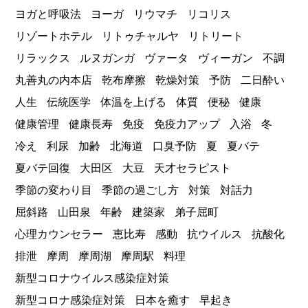
ヨガと呼吸法
ヨーガ
リウマチ
リコリス
リゾートホテル
リトゥチャルヤ
リトリート
リラックス
ルヌガンガ
ヴァータ
ヴィーガン
不調
丸善丸の内本店
乾布摩擦
乾燥対策
予防
二日酔い
人生
伝統医学
体温を上げる
体質
便秘
健康
健康管理
健康長寿
免疫
免疫力アップ
入浴
冬
冷え
利尿
加齢
北海道
口臭予防
夏
夏バテ
夏バテ回復
大田区
大豆
天才セラピスト
季節の変わり目
季節の過ごし方
対策
対話力
屈斜路
山田泉
年齢
建築家
弟子屈町
心理カウンセラー
恵比寿
感動
抗ウイルス
抗酸化
排泄
摩周
摩周湖
摩周駅
料理
新型コロナウイルス感染症対策
新型コロナ感染症対策
日本を癒す
早起き