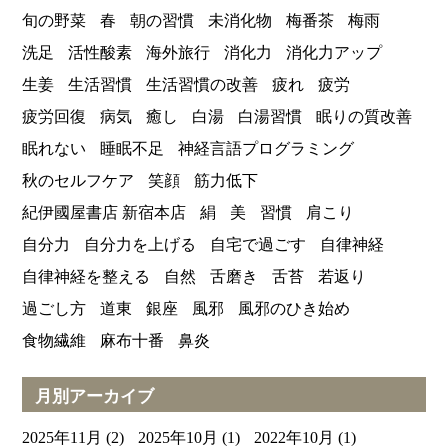
旬の野菜
春
朝の習慣
未消化物
梅番茶
梅雨
洗足
活性酸素
海外旅行
消化力
消化力アップ
生姜
生活習慣
生活習慣の改善
疲れ
疲労
疲労回復
病気
癒し
白湯
白湯習慣
眠りの質改善
眠れない
睡眠不足
神経言語プログラミング
秋のセルフケア
笑顔
筋力低下
紀伊國屋書店 新宿本店
絹
美
習慣
肩こり
自分力
自分力を上げる
自宅で過ごす
自律神経
自律神経を整える
自然
舌磨き
舌苔
若返り
過ごし方
道東
銀座
風邪
風邪のひき始め
食物繊維
麻布十番
鼻炎
月別アーカイブ
2025年11月
(2)
2025年10月
(1)
2022年10月
(1)