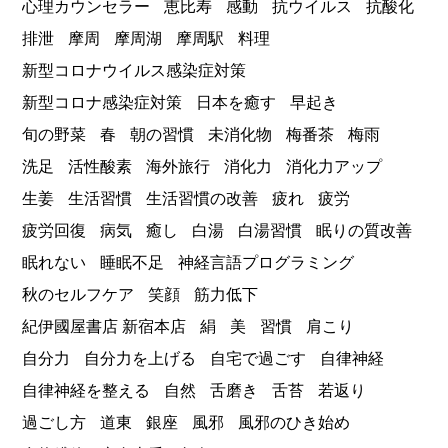
心理カウンセラー
恵比寿
感動
抗ウイルス
抗酸化
排泄
摩周
摩周湖
摩周駅
料理
新型コロナウイルス感染症対策
新型コロナ感染症対策
日本を癒す
早起き
旬の野菜
春
朝の習慣
未消化物
梅番茶
梅雨
洗足
活性酸素
海外旅行
消化力
消化力アップ
生姜
生活習慣
生活習慣の改善
疲れ
疲労
疲労回復
病気
癒し
白湯
白湯習慣
眠りの質改善
眠れない
睡眠不足
神経言語プログラミング
秋のセルフケア
笑顔
筋力低下
紀伊國屋書店 新宿本店
絹
美
習慣
肩こり
自分力
自分力を上げる
自宅で過ごす
自律神経
自律神経を整える
自然
舌磨き
舌苔
若返り
過ごし方
道東
銀座
風邪
風邪のひき始め