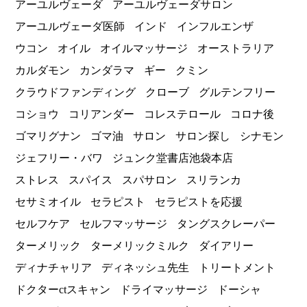
アーユルヴェーダ
アーユルヴェーダサロン
アーユルヴェーダ医師
インド
インフルエンザ
ウコン
オイル
オイルマッサージ
オーストラリア
カルダモン
カンダラマ
ギー
クミン
クラウドファンディング
クローブ
グルテンフリー
コショウ
コリアンダー
コレステロール
コロナ後
ゴマリグナン
ゴマ油
サロン
サロン探し
シナモン
ジェフリー・バワ
ジュンク堂書店池袋本店
ストレス
スパイス
スパサロン
スリランカ
セサミオイル
セラピスト
セラピストを応援
セルフケア
セルフマッサージ
タングスクレーパー
ターメリック
ターメリックミルク
ダイアリー
ディナチャリア
ディネッシュ先生
トリートメント
ドクターctスキャン
ドライマッサージ
ドーシャ