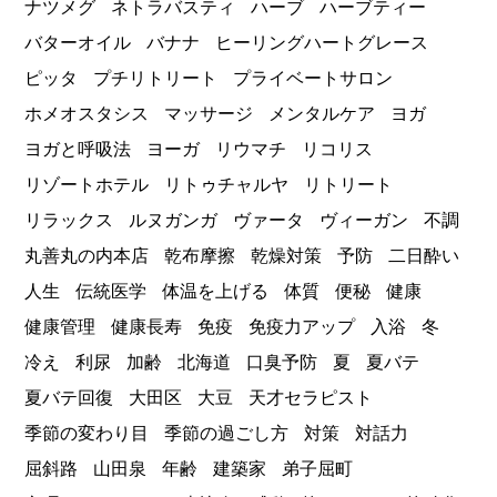
ナツメグ
ネトラバスティ
ハーブ
ハーブティー
バターオイル
バナナ
ヒーリングハートグレース
ピッタ
プチリトリート
プライベートサロン
ホメオスタシス
マッサージ
メンタルケア
ヨガ
ヨガと呼吸法
ヨーガ
リウマチ
リコリス
リゾートホテル
リトゥチャルヤ
リトリート
リラックス
ルヌガンガ
ヴァータ
ヴィーガン
不調
丸善丸の内本店
乾布摩擦
乾燥対策
予防
二日酔い
人生
伝統医学
体温を上げる
体質
便秘
健康
健康管理
健康長寿
免疫
免疫力アップ
入浴
冬
冷え
利尿
加齢
北海道
口臭予防
夏
夏バテ
夏バテ回復
大田区
大豆
天才セラピスト
季節の変わり目
季節の過ごし方
対策
対話力
屈斜路
山田泉
年齢
建築家
弟子屈町