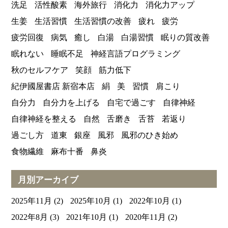
洗足
活性酸素
海外旅行
消化力
消化力アップ
生姜
生活習慣
生活習慣の改善
疲れ
疲労
疲労回復
病気
癒し
白湯
白湯習慣
眠りの質改善
眠れない
睡眠不足
神経言語プログラミング
秋のセルフケア
笑顔
筋力低下
紀伊國屋書店 新宿本店
絹
美
習慣
肩こり
自分力
自分力を上げる
自宅で過ごす
自律神経
自律神経を整える
自然
舌磨き
舌苔
若返り
過ごし方
道東
銀座
風邪
風邪のひき始め
食物繊維
麻布十番
鼻炎
月別アーカイブ
2025年11月
(2)
2025年10月
(1)
2022年10月
(1)
2022年8月
(3)
2021年10月
(1)
2020年11月
(2)