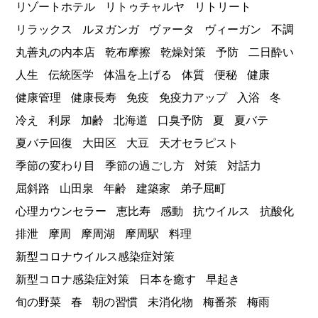
リゾートホテル
リトゥチャルヤ
リトリート
リラックス
ルヌガンガ
ヴァータ
ヴィーガン
不調
丸善丸の内本店
乾布摩擦
乾燥対策
予防
二日酔い
人生
伝統医学
体温を上げる
体質
便秘
健康
健康管理
健康長寿
免疫
免疫力アップ
入浴
冬
冷え
利尿
加齢
北海道
口臭予防
夏
夏バテ
夏バテ回復
大田区
大豆
天才セラピスト
季節の変わり目
季節の過ごし方
対策
対話力
屈斜路
山田泉
年齢
建築家
弟子屈町
心理カウンセラー
恵比寿
感動
抗ウイルス
抗酸化
排泄
摩周
摩周湖
摩周駅
料理
新型コロナウイルス感染症対策
新型コロナ感染症対策
日本を癒す
早起き
旬の野菜
春
朝の習慣
未消化物
梅番茶
梅雨