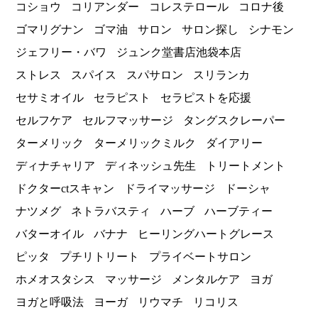
コショウ
コリアンダー
コレステロール
コロナ後
ゴマリグナン
ゴマ油
サロン
サロン探し
シナモン
ジェフリー・バワ
ジュンク堂書店池袋本店
ストレス
スパイス
スパサロン
スリランカ
セサミオイル
セラピスト
セラピストを応援
セルフケア
セルフマッサージ
タングスクレーパー
ターメリック
ターメリックミルク
ダイアリー
ディナチャリア
ディネッシュ先生
トリートメント
ドクターctスキャン
ドライマッサージ
ドーシャ
ナツメグ
ネトラバスティ
ハーブ
ハーブティー
バターオイル
バナナ
ヒーリングハートグレース
ピッタ
プチリトリート
プライベートサロン
ホメオスタシス
マッサージ
メンタルケア
ヨガ
ヨガと呼吸法
ヨーガ
リウマチ
リコリス