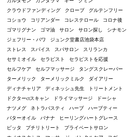
カルダモン
カンダラマ
ギー
クミン
クラウドファンディング
クローブ
グルテンフリー
コショウ
コリアンダー
コレステロール
コロナ後
ゴマリグナン
ゴマ油
サロン
サロン探し
シナモン
ジェフリー・バワ
ジュンク堂書店池袋本店
ストレス
スパイス
スパサロン
スリランカ
セサミオイル
セラピスト
セラピストを応援
セルフケア
セルフマッサージ
タングスクレーパー
ターメリック
ターメリックミルク
ダイアリー
ディナチャリア
ディネッシュ先生
トリートメント
ドクターctスキャン
ドライマッサージ
ドーシャ
ナツメグ
ネトラバスティ
ハーブ
ハーブティー
バターオイル
バナナ
ヒーリングハートグレース
ピッタ
プチリトリート
プライベートサロン