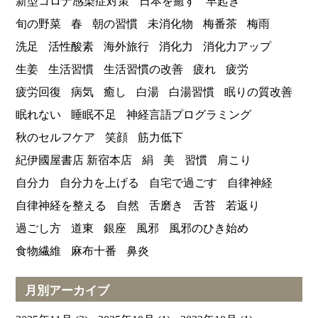
新型コロナ感染症対策
日本を癒す
早起き
旬の野菜
春
朝の習慣
未消化物
梅番茶
梅雨
洗足
活性酸素
海外旅行
消化力
消化力アップ
生姜
生活習慣
生活習慣の改善
疲れ
疲労
疲労回復
病気
癒し
白湯
白湯習慣
眠りの質改善
眠れない
睡眠不足
神経言語プログラミング
秋のセルフケア
笑顔
筋力低下
紀伊國屋書店 新宿本店
絹
美
習慣
肩こり
自分力
自分力を上げる
自宅で過ごす
自律神経
自律神経を整える
自然
舌磨き
舌苔
若返り
過ごし方
道東
銀座
風邪
風邪のひき始め
食物繊維
麻布十番
鼻炎
月別アーカイブ