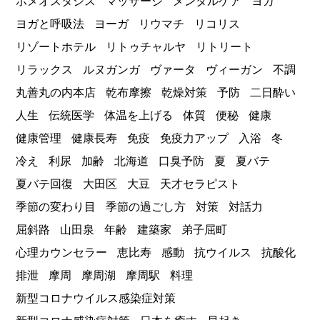
ホメオスタシス
マッサージ
メンタルケア
ヨガ
ヨガと呼吸法
ヨーガ
リウマチ
リコリス
リゾートホテル
リトゥチャルヤ
リトリート
リラックス
ルヌガンガ
ヴァータ
ヴィーガン
不調
丸善丸の内本店
乾布摩擦
乾燥対策
予防
二日酔い
人生
伝統医学
体温を上げる
体質
便秘
健康
健康管理
健康長寿
免疫
免疫力アップ
入浴
冬
冷え
利尿
加齢
北海道
口臭予防
夏
夏バテ
夏バテ回復
大田区
大豆
天才セラピスト
季節の変わり目
季節の過ごし方
対策
対話力
屈斜路
山田泉
年齢
建築家
弟子屈町
心理カウンセラー
恵比寿
感動
抗ウイルス
抗酸化
排泄
摩周
摩周湖
摩周駅
料理
新型コロナウイルス感染症対策