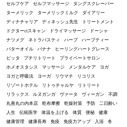
セルフケア
セルフマッサージ
タングスクレーパー
ターメリック
ターメリックミルク
ダイアリー
ディナチャリア
ディネッシュ先生
トリートメント
ドクターctスキャン
ドライマッサージ
ドーシャ
ナツメグ
ネトラバスティ
ハーブ
ハーブティー
バターオイル
バナナ
ヒーリングハートグレース
ピッタ
プチリトリート
プライベートサロン
ホメオスタシス
マッサージ
メンタルケア
ヨガ
ヨガと呼吸法
ヨーガ
リウマチ
リコリス
リゾートホテル
リトゥチャルヤ
リトリート
リラックス
ルヌガンガ
ヴァータ
ヴィーガン
不調
丸善丸の内本店
乾布摩擦
乾燥対策
予防
二日酔い
人生
伝統医学
体温を上げる
体質
便秘
健康
健康管理
健康長寿
免疫
免疫力アップ
入浴
冬