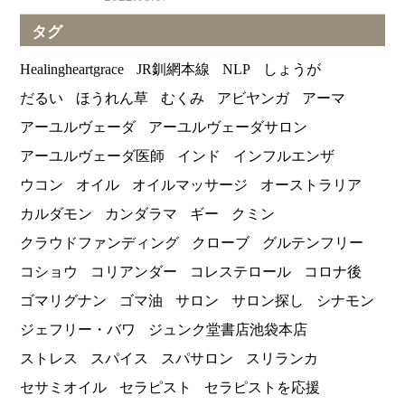
タグ
Healingheartgrace
JR釧網本線
NLP
しょうが
だるい
ほうれん草
むくみ
アビヤンガ
アーマ
アーユルヴェーダ
アーユルヴェーダサロン
アーユルヴェーダ医師
インド
インフルエンザ
ウコン
オイル
オイルマッサージ
オーストラリア
カルダモン
カンダラマ
ギー
クミン
クラウドファンディング
クローブ
グルテンフリー
コショウ
コリアンダー
コレステロール
コロナ後
ゴマリグナン
ゴマ油
サロン
サロン探し
シナモン
ジェフリー・バワ
ジュンク堂書店池袋本店
ストレス
スパイス
スパサロン
スリランカ
セサミオイル
セラピスト
セラピストを応援