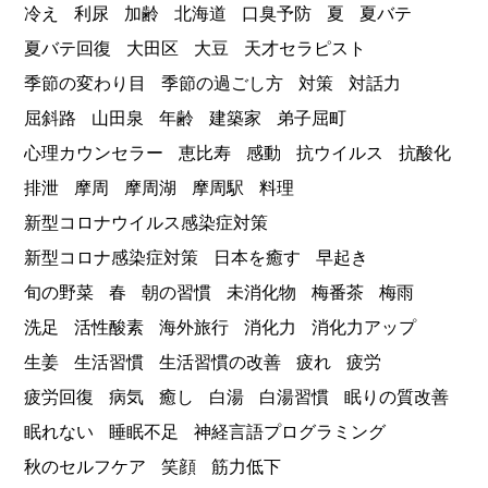
冷え
利尿
加齢
北海道
口臭予防
夏
夏バテ
夏バテ回復
大田区
大豆
天才セラピスト
季節の変わり目
季節の過ごし方
対策
対話力
屈斜路
山田泉
年齢
建築家
弟子屈町
心理カウンセラー
恵比寿
感動
抗ウイルス
抗酸化
排泄
摩周
摩周湖
摩周駅
料理
新型コロナウイルス感染症対策
新型コロナ感染症対策
日本を癒す
早起き
旬の野菜
春
朝の習慣
未消化物
梅番茶
梅雨
洗足
活性酸素
海外旅行
消化力
消化力アップ
生姜
生活習慣
生活習慣の改善
疲れ
疲労
疲労回復
病気
癒し
白湯
白湯習慣
眠りの質改善
眠れない
睡眠不足
神経言語プログラミング
秋のセルフケア
笑顔
筋力低下