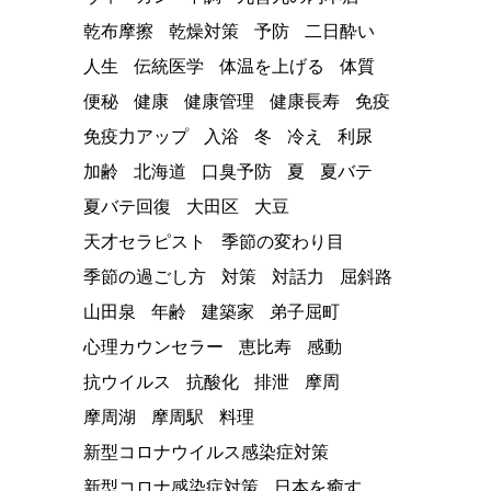
乾布摩擦
乾燥対策
予防
二日酔い
人生
伝統医学
体温を上げる
体質
便秘
健康
健康管理
健康長寿
免疫
免疫力アップ
入浴
冬
冷え
利尿
加齢
北海道
口臭予防
夏
夏バテ
夏バテ回復
大田区
大豆
天才セラピスト
季節の変わり目
季節の過ごし方
対策
対話力
屈斜路
山田泉
年齢
建築家
弟子屈町
心理カウンセラー
恵比寿
感動
抗ウイルス
抗酸化
排泄
摩周
摩周湖
摩周駅
料理
新型コロナウイルス感染症対策
新型コロナ感染症対策
日本を癒す