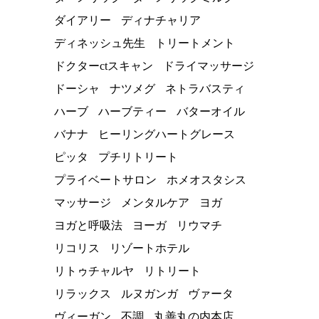
ダイアリー
ディナチャリア
ディネッシュ先生
トリートメント
ドクターctスキャン
ドライマッサージ
ドーシャ
ナツメグ
ネトラバスティ
ハーブ
ハーブティー
バターオイル
バナナ
ヒーリングハートグレース
ピッタ
プチリトリート
プライベートサロン
ホメオスタシス
マッサージ
メンタルケア
ヨガ
ヨガと呼吸法
ヨーガ
リウマチ
リコリス
リゾートホテル
リトゥチャルヤ
リトリート
リラックス
ルヌガンガ
ヴァータ
ヴィーガン
不調
丸善丸の内本店