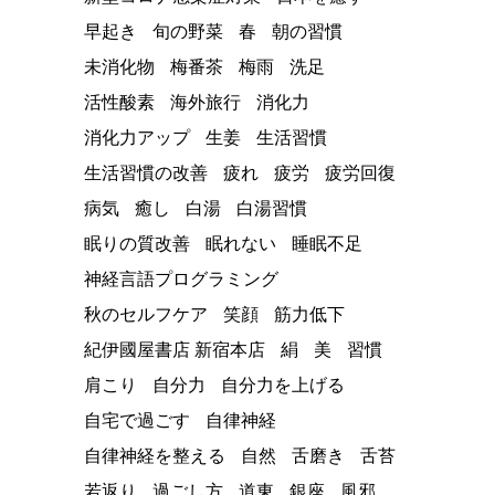
早起き
旬の野菜
春
朝の習慣
未消化物
梅番茶
梅雨
洗足
活性酸素
海外旅行
消化力
消化力アップ
生姜
生活習慣
生活習慣の改善
疲れ
疲労
疲労回復
病気
癒し
白湯
白湯習慣
眠りの質改善
眠れない
睡眠不足
神経言語プログラミング
秋のセルフケア
笑顔
筋力低下
紀伊國屋書店 新宿本店
絹
美
習慣
肩こり
自分力
自分力を上げる
自宅で過ごす
自律神経
自律神経を整える
自然
舌磨き
舌苔
若返り
過ごし方
道東
銀座
風邪