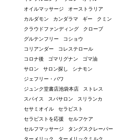
オイルマッサージ
オーストラリア
カルダモン
カンダラマ
ギー
クミン
クラウドファンディング
クローブ
グルテンフリー
コショウ
コリアンダー
コレステロール
コロナ後
ゴマリグナン
ゴマ油
サロン
サロン探し
シナモン
ジェフリー・バワ
ジュンク堂書店池袋本店
ストレス
スパイス
スパサロン
スリランカ
セサミオイル
セラピスト
セラピストを応援
セルフケア
セルフマッサージ
タングスクレーパー
ターメリック
ターメリックミルク