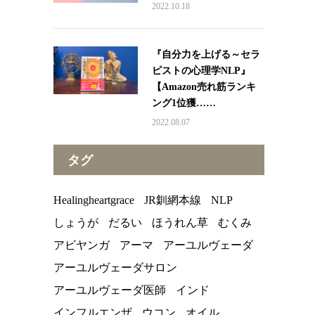
2022.10.18
『自分力を上げる～セラ
ピストの心理学NLP』
【Amazon売れ筋ランキ
ング1位獲……
2022.08.07
タグ
Healingheartgrace
JR釧網本線
NLP
しょうが
だるい
ほうれん草
むくみ
アビヤンガ
アーマ
アーユルヴェーダ
アーユルヴェーダサロン
アーユルヴェーダ医師
インド
インフルエンザ
ウコン
オイル