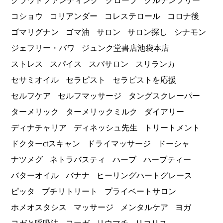
クラウドファンディング
クローブ
グルテンフリー
コショウ
コリアンダー
コレステロール
コロナ後
ゴマリグナン
ゴマ油
サロン
サロン探し
シナモン
ジェフリー・バワ
ジュンク堂書店池袋本店
ストレス
スパイス
スパサロン
スリランカ
セサミオイル
セラピスト
セラピストを応援
セルフケア
セルフマッサージ
タングスクレーパー
ターメリック
ターメリックミルク
ダイアリー
ディナチャリア
ディネッシュ先生
トリートメント
ドクターctスキャン
ドライマッサージ
ドーシャ
ナツメグ
ネトラバスティ
ハーブ
ハーブティー
バターオイル
バナナ
ヒーリングハートグレース
ピッタ
プチリトリート
プライベートサロン
ホメオスタシス
マッサージ
メンタルケア
ヨガ