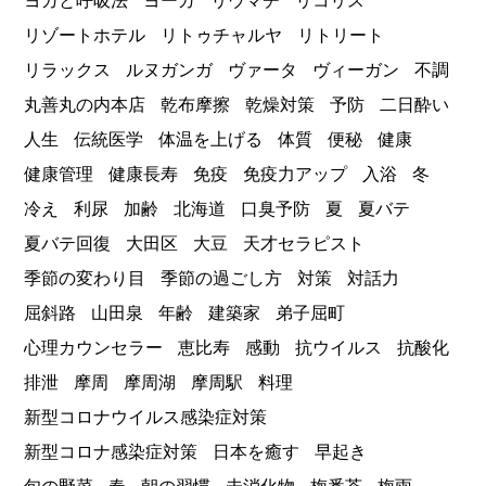
ヨガと呼吸法
ヨーガ
リウマチ
リコリス
リゾートホテル
リトゥチャルヤ
リトリート
リラックス
ルヌガンガ
ヴァータ
ヴィーガン
不調
丸善丸の内本店
乾布摩擦
乾燥対策
予防
二日酔い
人生
伝統医学
体温を上げる
体質
便秘
健康
健康管理
健康長寿
免疫
免疫力アップ
入浴
冬
冷え
利尿
加齢
北海道
口臭予防
夏
夏バテ
夏バテ回復
大田区
大豆
天才セラピスト
季節の変わり目
季節の過ごし方
対策
対話力
屈斜路
山田泉
年齢
建築家
弟子屈町
心理カウンセラー
恵比寿
感動
抗ウイルス
抗酸化
排泄
摩周
摩周湖
摩周駅
料理
新型コロナウイルス感染症対策
新型コロナ感染症対策
日本を癒す
早起き