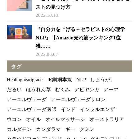
ストの見つけ方
2022.10.18
『自分力を上げる～セラピストの心理学
NLP』【Amazon売れ筋ランキング1位
獲……
2022.08.07
タグ
Healingheartgrace
JR釧網本線
NLP
しょうが
だるい
ほうれん草
むくみ
アビヤンガ
アーマ
アーユルヴェーダ
アーユルヴェーダサロン
アーユルヴェーダ医師
インド
インフルエンザ
ウコン
オイル
オイルマッサージ
オーストラリア
カルダモン
カンダラマ
ギー
クミン