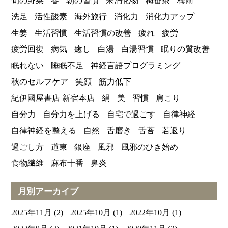
旬の野菜
春
朝の習慣
未消化物
梅番茶
梅雨
洗足
活性酸素
海外旅行
消化力
消化力アップ
生姜
生活習慣
生活習慣の改善
疲れ
疲労
疲労回復
病気
癒し
白湯
白湯習慣
眠りの質改善
眠れない
睡眠不足
神経言語プログラミング
秋のセルフケア
笑顔
筋力低下
紀伊國屋書店 新宿本店
絹
美
習慣
肩こり
自分力
自分力を上げる
自宅で過ごす
自律神経
自律神経を整える
自然
舌磨き
舌苔
若返り
過ごし方
道東
銀座
風邪
風邪のひき始め
食物繊維
麻布十番
鼻炎
月別アーカイブ
2025年11月
(2)
2025年10月
(1)
2022年10月
(1)