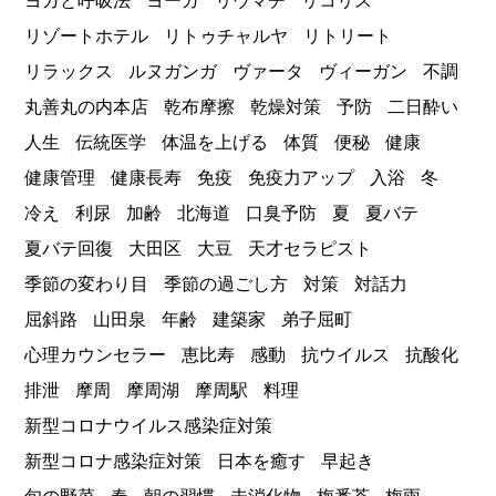
ヨガと呼吸法
ヨーガ
リウマチ
リコリス
リゾートホテル
リトゥチャルヤ
リトリート
リラックス
ルヌガンガ
ヴァータ
ヴィーガン
不調
丸善丸の内本店
乾布摩擦
乾燥対策
予防
二日酔い
人生
伝統医学
体温を上げる
体質
便秘
健康
健康管理
健康長寿
免疫
免疫力アップ
入浴
冬
冷え
利尿
加齢
北海道
口臭予防
夏
夏バテ
夏バテ回復
大田区
大豆
天才セラピスト
季節の変わり目
季節の過ごし方
対策
対話力
屈斜路
山田泉
年齢
建築家
弟子屈町
心理カウンセラー
恵比寿
感動
抗ウイルス
抗酸化
排泄
摩周
摩周湖
摩周駅
料理
新型コロナウイルス感染症対策
新型コロナ感染症対策
日本を癒す
早起き