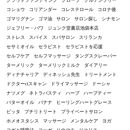
クラウドファンディング
クローブ
グルテンフリー
コショウ
コリアンダー
コレステロール
コロナ後
ゴマリグナン
ゴマ油
サロン
サロン探し
シナモン
ジェフリー・バワ
ジュンク堂書店池袋本店
ストレス
スパイス
スパサロン
スリランカ
セサミオイル
セラピスト
セラピストを応援
セルフケア
セルフマッサージ
タングスクレーパー
ターメリック
ターメリックミルク
ダイアリー
ディナチャリア
ディネッシュ先生
トリートメント
ドクターctスキャン
ドライマッサージ
ドーシャ
ナツメグ
ネトラバスティ
ハーブ
ハーブティー
バターオイル
バナナ
ヒーリングハートグレース
ピッタ
プチリトリート
プライベートサロン
ホメオスタシス
マッサージ
メンタルケア
ヨガ