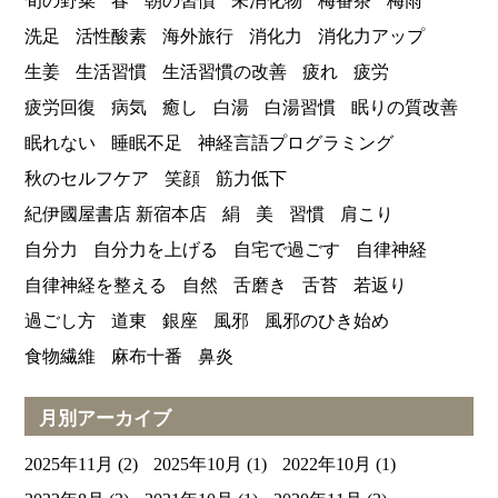
旬の野菜
春
朝の習慣
未消化物
梅番茶
梅雨
洗足
活性酸素
海外旅行
消化力
消化力アップ
生姜
生活習慣
生活習慣の改善
疲れ
疲労
疲労回復
病気
癒し
白湯
白湯習慣
眠りの質改善
眠れない
睡眠不足
神経言語プログラミング
秋のセルフケア
笑顔
筋力低下
紀伊國屋書店 新宿本店
絹
美
習慣
肩こり
自分力
自分力を上げる
自宅で過ごす
自律神経
自律神経を整える
自然
舌磨き
舌苔
若返り
過ごし方
道東
銀座
風邪
風邪のひき始め
食物繊維
麻布十番
鼻炎
月別アーカイブ
2025年11月
(2)
2025年10月
(1)
2022年10月
(1)