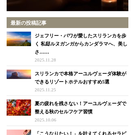
最新の投稿記事
ジェフリー・バワが愛したスリランカを歩
く 私邸ルヌガンガからカンダラマへ、美し
さ……
2025.11.28
スリランカで本格アーユルヴェーダ体験が
できるリゾートホテルおすすめ5選
2025.11.25
夏の疲れを残さない！アーユルヴェーダで
整える秋のセルフケア習慣
2025.10.06
「こうなりたい！」を叶えてくれるセラピ