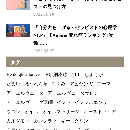
ストの見つけ方
2022.10.18
『自分力を上げる～セラピストの心理学
NLP』【Amazon売れ筋ランキング1位
獲……
2022.08.07
タグ
Healingheartgrace
JR釧網本線
NLP
しょうが
だるい
ほうれん草
むくみ
アビヤンガ
アーマ
アーユルヴェーダ
アーユルヴェーダサロン
アーユルヴェーダ医師
インド
インフルエンザ
ウコン
オイル
オイルマッサージ
オーストラリア
カルダモン
カンダラマ
ギー
クミン