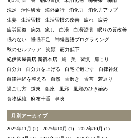
旬の野菜
春
朝の習慣
未消化物
梅番茶
梅雨
洗足
活性酸素
海外旅行
消化力
消化力アップ
生姜
生活習慣
生活習慣の改善
疲れ
疲労
疲労回復
病気
癒し
白湯
白湯習慣
眠りの質改善
眠れない
睡眠不足
神経言語プログラミング
秋のセルフケア
笑顔
筋力低下
紀伊國屋書店 新宿本店
絹
美
習慣
肩こり
自分力
自分力を上げる
自宅で過ごす
自律神経
自律神経を整える
自然
舌磨き
舌苔
若返り
過ごし方
道東
銀座
風邪
風邪のひき始め
食物繊維
麻布十番
鼻炎
月別アーカイブ
2025年11月
(2)
2025年10月
(1)
2022年10月
(1)