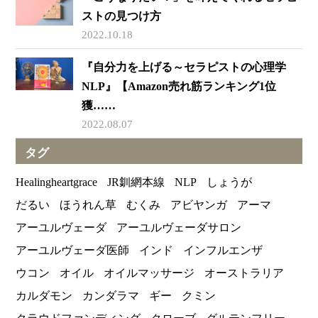
ストの見つけ方
2022.10.18
『自分力を上げる～セラピストの心理学
NLP』【Amazon売れ筋ランキング1位
獲……
2022.08.07
タグ
Healingheartgrace
JR釧網本線
NLP
しょうが
だるい
ほうれん草
むくみ
アビヤンガ
アーマ
アーユルヴェーダ
アーユルヴェーダサロン
アーユルヴェーダ医師
インド
インフルエンザ
ウコン
オイル
オイルマッサージ
オーストラリア
カルダモン
カンダラマ
ギー
クミン