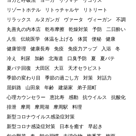
ヨガと呼吸法
ヨーガ
リウマチ
リコリス
リゾートホテル
リトゥチャルヤ
リトリート
リラックス
ルヌガンガ
ヴァータ
ヴィーガン
不調
丸善丸の内本店
乾布摩擦
乾燥対策
予防
二日酔い
人生
伝統医学
体温を上げる
体質
便秘
健康
健康管理
健康長寿
免疫
免疫力アップ
入浴
冬
冷え
利尿
加齢
北海道
口臭予防
夏
夏バテ
夏バテ回復
大田区
大豆
天才セラピスト
季節の変わり目
季節の過ごし方
対策
対話力
屈斜路
山田泉
年齢
建築家
弟子屈町
心理カウンセラー
恵比寿
感動
抗ウイルス
抗酸化
排泄
摩周
摩周湖
摩周駅
料理
新型コロナウイルス感染症対策
新型コロナ感染症対策
日本を癒す
早起き