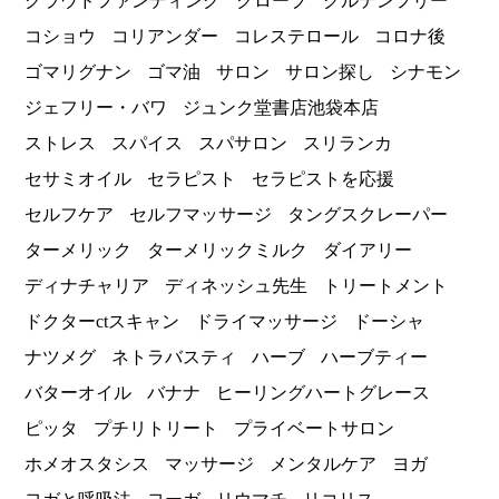
クラウドファンディング
クローブ
グルテンフリー
コショウ
コリアンダー
コレステロール
コロナ後
ゴマリグナン
ゴマ油
サロン
サロン探し
シナモン
ジェフリー・バワ
ジュンク堂書店池袋本店
ストレス
スパイス
スパサロン
スリランカ
セサミオイル
セラピスト
セラピストを応援
セルフケア
セルフマッサージ
タングスクレーパー
ターメリック
ターメリックミルク
ダイアリー
ディナチャリア
ディネッシュ先生
トリートメント
ドクターctスキャン
ドライマッサージ
ドーシャ
ナツメグ
ネトラバスティ
ハーブ
ハーブティー
バターオイル
バナナ
ヒーリングハートグレース
ピッタ
プチリトリート
プライベートサロン
ホメオスタシス
マッサージ
メンタルケア
ヨガ