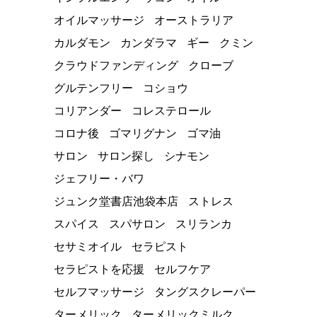
オイルマッサージ
オーストラリア
カルダモン
カンダラマ
ギー
クミン
クラウドファンディング
クローブ
グルテンフリー
コショウ
コリアンダー
コレステロール
コロナ後
ゴマリグナン
ゴマ油
サロン
サロン探し
シナモン
ジェフリー・バワ
ジュンク堂書店池袋本店
ストレス
スパイス
スパサロン
スリランカ
セサミオイル
セラピスト
セラピストを応援
セルフケア
セルフマッサージ
タングスクレーパー
ターメリック
ターメリックミルク