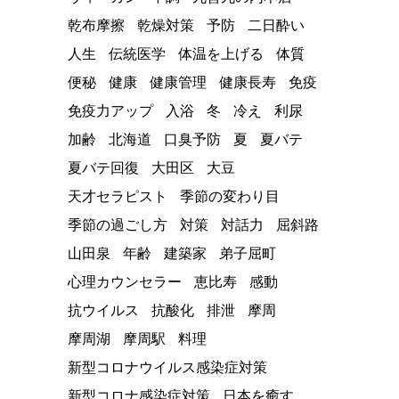
乾布摩擦
乾燥対策
予防
二日酔い
人生
伝統医学
体温を上げる
体質
便秘
健康
健康管理
健康長寿
免疫
免疫力アップ
入浴
冬
冷え
利尿
加齢
北海道
口臭予防
夏
夏バテ
夏バテ回復
大田区
大豆
天才セラピスト
季節の変わり目
季節の過ごし方
対策
対話力
屈斜路
山田泉
年齢
建築家
弟子屈町
心理カウンセラー
恵比寿
感動
抗ウイルス
抗酸化
排泄
摩周
摩周湖
摩周駅
料理
新型コロナウイルス感染症対策
新型コロナ感染症対策
日本を癒す