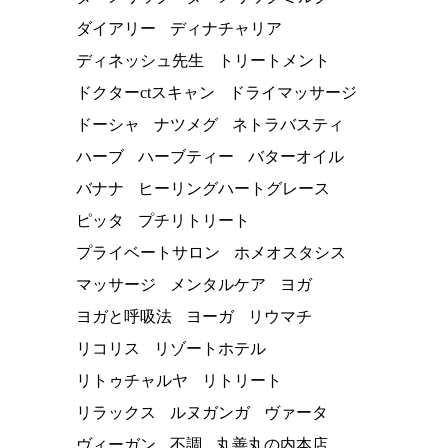
ダイアリー
ディナチャリア
ディネッシュ先生
トリートメント
ドクターctスキャン
ドライマッサージ
ドーシャ
ナツメグ
ネトラバスティ
ハーブ
ハーブティー
バターオイル
バナナ
ヒーリングハートグレース
ピッタ
プチリトリート
プライベートサロン
ホメオスタシス
マッサージ
メンタルケア
ヨガ
ヨガと呼吸法
ヨーガ
リウマチ
リコリス
リゾートホテル
リトゥチャルヤ
リトリート
リラックス
ルヌガンガ
ヴァータ
ヴィーガン
不調
丸善丸の内本店