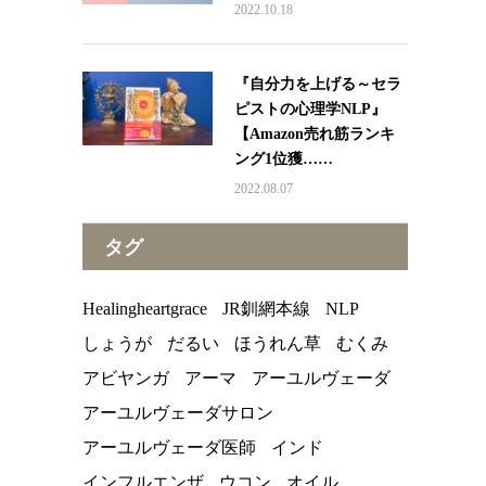
2022.10.18
『自分力を上げる～セラ
ピストの心理学NLP』
【Amazon売れ筋ランキ
ング1位獲……
2022.08.07
タグ
Healingheartgrace
JR釧網本線
NLP
しょうが
だるい
ほうれん草
むくみ
アビヤンガ
アーマ
アーユルヴェーダ
アーユルヴェーダサロン
アーユルヴェーダ医師
インド
インフルエンザ
ウコン
オイル