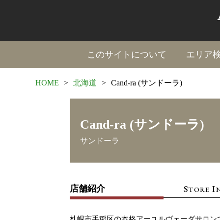
このサイトについて
エリア
HOME
>
北海道
>
Cand-ra (サンドーラ)
Cand-ra (サンドーラ)
サンドーラ
S
I
店舗紹介
TORE
札幌市手稲区の本格アーユルヴェーダサロン