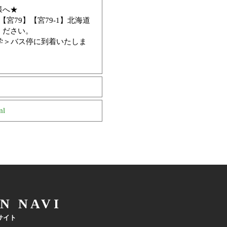
様へ★
宮79】【宮79-1】北海道
ください。
学＞バス停に到着いたしま
ml
N NAVI
サイト