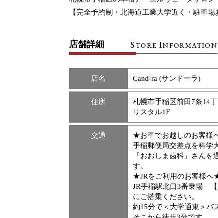
【完全予約制・北海道工業大学近く・駐車場
S
I
店舗詳細
TORE
NFORMATION
店名
Cand-ra (サンドーラ)
住所
札幌市手稲区前田7条14丁
リスタル1F
交通
★お車でお越しのお客様
手稲郵便局交差点を科学
「おおしま歯科」さんを過
す。
★JRをご利用のお客様へ
JR手稲駅北口3番乗場 【
にご搭乗ください。
約15分で＜大学通東＞バ
そこから徒歩3分です。