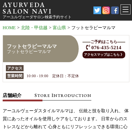
AYURVEDA
SALON NAVI
アーユルヴェーダサロン検索予約サイト
HOME
>
北陸・甲信越
>
富山県
>
フットセラピーマルマ
ご予約はこちら
フットセラピーマルマ
076-435-5214
フットセラピーマルマ
アクセスマップはこちら 》
アクセス
営業時間
10:00 - 19:00 定休日：不定休
S
I
店舗紹介
TORE
NTRODUCTION
アーユルヴェーダスタイルマルマは、 伝統と技を取り入れ、 体
質にあったオイルを使用しケアをしております。 日常からのス
トレスなどから離れて 心身ともにリフレッシュできる環境に心