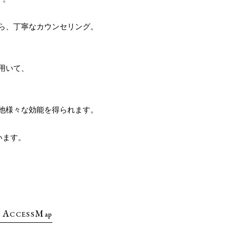
ら、丁寧なカウンセリング。
用いて、
他様々な効能を得られます。
います。
A
M
CCESS
ap