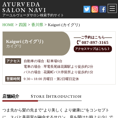
AYURVEDA
SALON NAVI
アーユルヴェーダサロン検索予約サイト
HOME
>
四国
>
香川県
>
Kaiguri (カイグリ)
ご予約はこちら
Kaiguri (カイグリ)
087-897-3165
カイグリ
アクセスマップはこちら 》
アクセス
自動車の場合 : 駐車場6台
電車の場合 : 琴電長尾線花園駅より徒歩約2分
バスの場合 : 花園町バス停留所より徒歩約1分
営業時間
9:30～18:00 月曜日・第2日曜日定休
S
I
店舗紹介
TORE
NTRODUCTION
つま先から髪の先まで"より美しく より健康に"をコンセプト
に、スパと美容室が融合するサロン。扉を開けた時より少しで