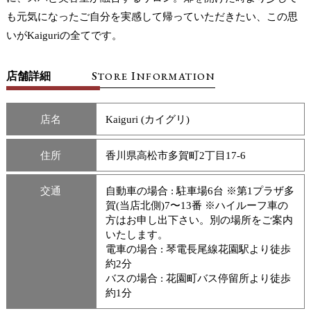
も元気になったご自分を実感して帰っていただきたい、この思
いがKaiguriの全てです。
S
I
店舗詳細
TORE
NFORMATION
店名
Kaiguri (カイグリ)
住所
香川県高松市多賀町2丁目17-6
交通
自動車の場合 : 駐車場6台 ※第1プラザ多
賀(当店北側)7〜13番 ※ハイルーフ車の
方はお申し出下さい。別の場所をご案内
いたします。
電車の場合 : 琴電長尾線花園駅より徒歩
約2分
バスの場合 : 花園町バス停留所より徒歩
約1分