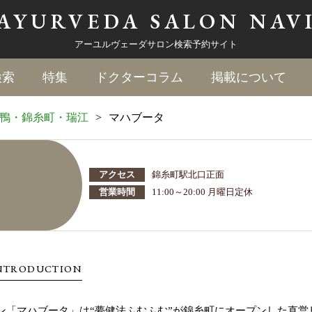
AYURVEDA
SALON NAV
アーユルヴェーダサロン検索予約サイト
検索
特集
ドクターコラム
掲載について
鴨・錦糸町・瑞江
>
マハブータ
アクセス
錦糸町駅北口正面
営業時間
11:00～20:00 月曜日定休
NTRODUCTION
ン「マハブータ」は“夢健法ふむふむ”が錦糸町にオープンした直営