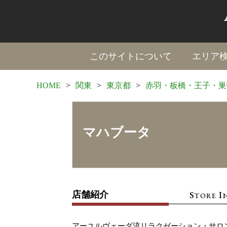
このサイトについて
エリア
HOME
>
関東
>
東京都
>
赤羽・板橋・王子・巣
マハブータ
S
I
店舗紹介
TORE
アーユルヴェーダ流リラクゼーション・サロ