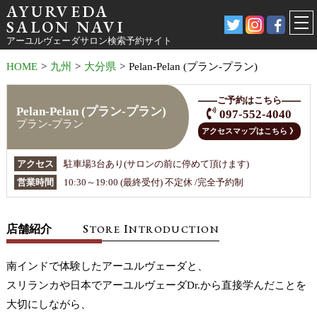
AYURVEDA
SALON NAVI
アーユルヴェーダサロン検索予約サイト
HOME
>
九州
>
大分県
>
Pelan-Pelan (プラン-プラン)
ご予約はこちら
Pelan-Pelan (プラン-プラン)
097-552-4040
プラン-プラン
アクセスマップはこちら 》
アクセス
駐車場3台あり(サロンの前に停めて頂けます)
営業時間
10:30～19:00 (最終受付) 不定休 /完全予約制
S
I
店舗紹介
TORE
NTRODUCTION
南インドで体験したアーユルヴェーダと、
スリランカや日本でアーユルヴェーダDr.から直接学んだことを
大切にしながら、