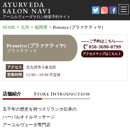
AYURVEDA
SALON NAVI
アーユルヴェーダサロン検索予約サイト
HOME
>
九州
>
福岡県
>
Pranatya (プラァナティヤ)
ご予約はこちら
Pranatya (プラァナティヤ)
050-3690-0799
プラァナティヤ
アクセスマップはこちら 》
アクセス
北九州市小倉北区
営業時間
12:00～19:00 不定休
S
I
店舗紹介
TORE
NTRODUCTION
五千年の歴史を持つスリランカ伝承の
ハーバルオイルマッサージ
アーユルヴェーダ専門店