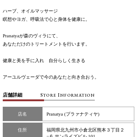
ハーブ、オイルマッサージ
瞑想やヨガ、呼吸法で心と身体を健康に。
Pranatyaが森のヴィラにて、
あなただけのトリートメントを行います。
健康と美を手に入れ 自分らしく生きる
アーユルヴェーダで今のあなたと向き合おう。
S
I
店舗詳細
TORE
NFORMATION
店名
Pranatya (プラァナティヤ)
住所
福岡県北九州市小倉北区熊本３丁目２
−６ サンライズビル 101