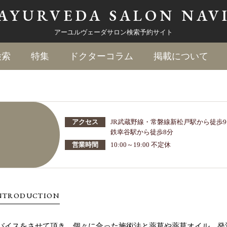
AYURVEDA
SALON NAV
アーユルヴェーダサロン検索予約サイト
検索
特集
ドクターコラム
掲載について
アクセス
JR武蔵野線・常磐線新松戸駅から徒歩9
鉄幸谷駅から徒歩8分
営業時間
10:00～19:00 不定休
NTRODUCTION
バイスをさせて頂き、個々に合った施術法と薬草や薬草オイル、発