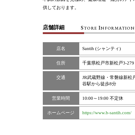
供しております。
S
I
店舗詳細
TORE
NFORMATION
店名
Santih (シャンティ)
住所
千葉県松戸市新松戸3-279
交通
JR武蔵野線・常磐線新松
谷駅から徒歩8分
営業時間
10:00～19:00 不定休
ホームページ
https://www.b-santih.com/