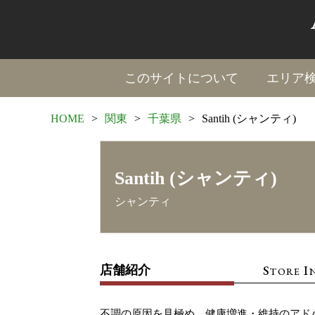
このサイトについて
エリア
HOME
>
関東
>
千葉県
>
Santih (シャンティ)
Santih (シャンティ)
シャンティ
S
I
店舗紹介
TORE
不調の原因を見極め、健康増進・維持のアド