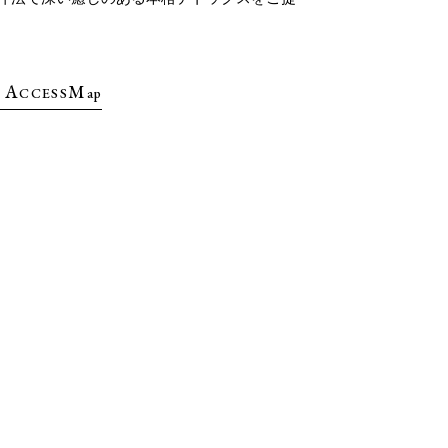
A
M
CCESS
ap