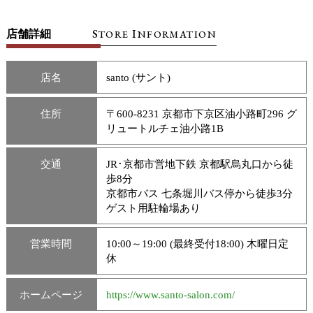
S
I
店舗詳細
TORE
NFORMATION
店名
santo (サント)
住所
〒600-8231 京都市下京区油小路町296 グ
リュートルチェ油小路1B
交通
JR･京都市営地下鉄 京都駅烏丸口から徒
歩8分
京都市バス 七条堀川バス停から徒歩3分
ゲスト用駐輪場あり
営業時間
10:00～19:00 (最終受付18:00) 木曜日定
休
ホームページ
https://www.santo-salon.com/