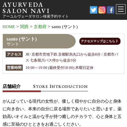
AYURVEDA
SALON NAVI
アーユルヴェーダサロン検索予約サイト
HOME
>
関西
>
京都府
>
santo (サント)
santo (サント)
アクセスマップはこちら 》
サント
アクセス
JR･京都市営地下鉄 京都駅烏丸口から徒歩8分 / 京都市バ
ス 七条堀川バス停から徒歩3分
営業時間
10:00～19:00 (最終受付18:00) 木曜日定休
S
I
店舗紹介
TORE
NTRODUCTION
がんばっている現代の女性が、優しく穏やかに自分の心と身体
に向き合い、本来の自分に戻る場所でありたいと思います。薬
効高いオイルと温かな手が持つ癒しのチカラで、心と身体と五
感に至福のひとときをお過ごしください。