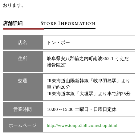
おります。
S
I
店舗詳細
TORE
NFORMATION
店名
トン・ポー
住所
岐阜県安八郡輪之内町南波362-1 うえだ
接骨院2F
交通
JR東海道山陽新幹線「岐阜羽島駅」より
車で約20分
JR東海道本線「大垣駅」より車で約25分
営業時間
10:00～15:00 土曜日・日曜日定休
ホームページ
http://www.tonpo358.com/shop.html