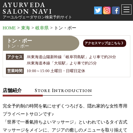
AYURVEDA
SALON NAVI
アーユルヴェーダサロン検索予約サイト
HOME
>
東海
>
岐阜県
>
トン・ポー
トン・ポー
アクセスマップはこちら 》
トン・ポー
アクセス
JR東海道山陽新幹線「岐阜羽島駅」より車で約20分
JR東海道本線「大垣駅」より車で約25分
営業時間
10:00～15:00 土曜日・日曜日定休
S
I
店舗紹介
TORE
NTRODUCTION
完全予約制の時間を氣にせずくつろげる、隠れ家的な女性専用
プライベートサロンです♪
「世界で一番氣持ちよいマッサージ」といわれているタイ古式
マッサージをメインに、アジアの癒しのメニューを取り揃えて