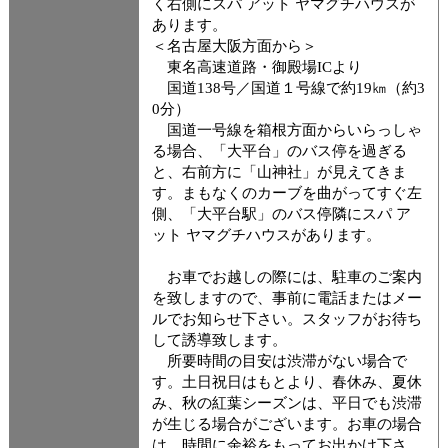
く右側にスパ アット ヤマグチハウスが
あります。
＜名古屋大阪方面から＞
東名高速道路・御殿場ICより
国道138号／国道１号線で約19㎞（約3
0分）
国道一号線を箱根方面からいらっしゃ
る場合、「大平台」のバス停を過ぎる
と、右前方に「山神社」が見えてきま
す。まもなくのカーブを曲がってすぐ左
側、「大平台駅」のバス停隣にスパ ア
ット ヤマグチハウスがあります。
お車でお越しの際には、駐車のご案内
を致しますので、事前に電話またはメー
ルでお知らせ下さい。スタッフがお待ち
して誘導致します。
所要時間の目安は渋滞がない場合で
す。土日祝日はもとより、春休み、夏休
み、秋の紅葉シーズンは、平日でも渋滞
が生じる場合がございます。お車の場合
は、時間に余裕をもってお出かけ下さ