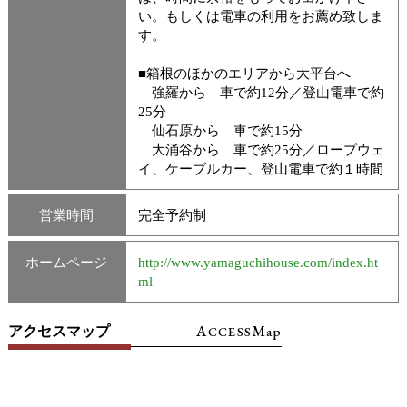
い。もしくは電車の利用をお薦め致しま
す。
■箱根のほかのエリアから大平台へ
強羅から 車で約12分／登山電車で約
25分
仙石原から 車で約15分
大涌谷から 車で約25分／ロープウェ
イ、ケーブルカー、登山電車で約１時間
営業時間
完全予約制
ホームページ
http://www.yamaguchihouse.com/index.ht
ml
A
M
アクセスマップ
CCESS
ap