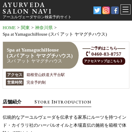
AYURVEDA
SALON NAVI
アーユルヴェーダサロン検索予約サイト
HOME
>
関東
>
神奈川県
>
Spa at YamaguchiHouse (スパ アット ヤマグチハウス)
ご予約はこちら
Spa at YamaguchiHouse
0460-83-8757
(スパ アット ヤマグチハウス)
スパ アット ヤマグチハウス
アクセスマップはこちら 》
アクセス
箱根登山鉄道大平台駅
営業時間
完全予約制
S
I
店舗紹介
TORE
NTRODUCTION
伝統的なアーユルヴェーダを伝承する家系にルーツを持つイン
ド・カイラリ社のハーバルオイルと本場直伝の施術を箱根で体