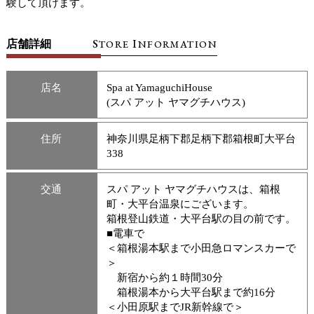
験して頂けます。
S
I
店舗詳細
TORE
NFORMATION
店名
Spa at YamaguchiHouse
(スパ アット ヤマグチハウス)
住所
神奈川県足柄下郡足柄下郡箱根町大平台
338
交通
スパ アット ヤマグチハウスは、箱根
町・大平台温泉にございます。
箱根登山鉄道・大平台駅の目の前です。
■電車で
＜箱根湯本駅まで小田急ロマンスカーで
＞
新宿から約１時間30分
箱根湯本から大平台駅まで約16分
＜小田原駅までJR新幹線で＞