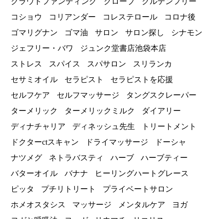
クラウドファンディング
クローブ
グルテンフリー
コショウ
コリアンダー
コレステロール
コロナ後
ゴマリグナン
ゴマ油
サロン
サロン探し
シナモン
ジェフリー・バワ
ジュンク堂書店池袋本店
ストレス
スパイス
スパサロン
スリランカ
セサミオイル
セラピスト
セラピストを応援
セルフケア
セルフマッサージ
タングスクレーパー
ターメリック
ターメリックミルク
ダイアリー
ディナチャリア
ディネッシュ先生
トリートメント
ドクターctスキャン
ドライマッサージ
ドーシャ
ナツメグ
ネトラバスティ
ハーブ
ハーブティー
バターオイル
バナナ
ヒーリングハートグレース
ピッタ
プチリトリート
プライベートサロン
ホメオスタシス
マッサージ
メンタルケア
ヨガ