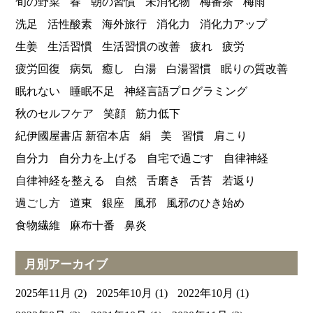
旬の野菜
春
朝の習慣
未消化物
梅番茶
梅雨
洗足
活性酸素
海外旅行
消化力
消化力アップ
生姜
生活習慣
生活習慣の改善
疲れ
疲労
疲労回復
病気
癒し
白湯
白湯習慣
眠りの質改善
眠れない
睡眠不足
神経言語プログラミング
秋のセルフケア
笑顔
筋力低下
紀伊國屋書店 新宿本店
絹
美
習慣
肩こり
自分力
自分力を上げる
自宅で過ごす
自律神経
自律神経を整える
自然
舌磨き
舌苔
若返り
過ごし方
道東
銀座
風邪
風邪のひき始め
食物繊維
麻布十番
鼻炎
月別アーカイブ
2025年11月
(2)
2025年10月
(1)
2022年10月
(1)