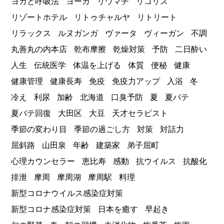
ヨガと呼吸法
ヨーガ
リウマチ
リコリス
リゾートホテル
リトゥチャルヤ
リトリート
リラックス
ルヌガンガ
ヴァータ
ヴィーガン
不調
丸善丸の内本店
乾布摩擦
乾燥対策
予防
二日酔い
人生
伝統医学
体温を上げる
体質
便秘
健康
健康管理
健康長寿
免疫
免疫力アップ
入浴
冬
冷え
利尿
加齢
北海道
口臭予防
夏
夏バテ
夏バテ回復
大田区
大豆
天才セラピスト
季節の変わり目
季節の過ごし方
対策
対話力
屈斜路
山田泉
年齢
建築家
弟子屈町
心理カウンセラー
恵比寿
感動
抗ウイルス
抗酸化
排泄
摩周
摩周湖
摩周駅
料理
新型コロナウイルス感染症対策
新型コロナ感染症対策
日本を癒す
早起き