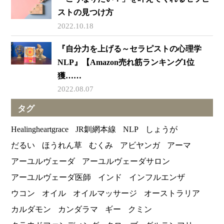
ストの見つけ方
2022.10.18
『自分力を上げる～セラピストの心理学
NLP』【Amazon売れ筋ランキング1位
獲……
2022.08.07
タグ
Healingheartgrace
JR釧網本線
NLP
しょうが
だるい
ほうれん草
むくみ
アビヤンガ
アーマ
アーユルヴェーダ
アーユルヴェーダサロン
アーユルヴェーダ医師
インド
インフルエンザ
ウコン
オイル
オイルマッサージ
オーストラリア
カルダモン
カンダラマ
ギー
クミン