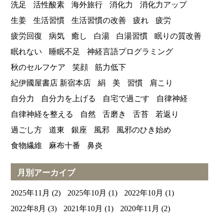
洗足
活性酸素
海外旅行
消化力
消化力アップ
生姜
生活習慣
生活習慣の改善
疲れ
疲労
疲労回復
病気
癒し
白湯
白湯習慣
眠りの質改善
眠れない
睡眠不足
神経言語プログラミング
秋のセルフケア
笑顔
筋力低下
紀伊國屋書店 新宿本店
絹
美
習慣
肩こり
自分力
自分力を上げる
自宅で過ごす
自律神経
自律神経を整える
自然
舌磨き
舌苔
若返り
過ごし方
道東
銀座
風邪
風邪のひき始め
食物繊維
麻布十番
鼻炎
月別アーカイブ
2025年11月
(2)
2025年10月
(1)
2022年10月
(1)
2022年8月
(3)
2021年10月
(1)
2020年11月
(2)