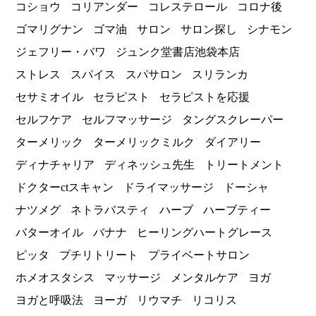
コショウ
コリアンダー
コレステロール
コロナ後
ゴマリグナン
ゴマ油
サロン
サロン探し
シナモン
ジェフリー・バワ
ジュンク堂書店池袋本店
ストレス
スパイス
スパサロン
スリランカ
セサミオイル
セラピスト
セラピストを応援
セルフケア
セルフマッサージ
タングスクレーパー
ターメリック
ターメリックミルク
ダイアリー
ディナチャリア
ディネッシュ先生
トリートメント
ドクターctスキャン
ドライマッサージ
ドーシャ
ナツメグ
ネトラバスティ
ハーブ
ハーブティー
バターオイル
バナナ
ヒーリングハートグレース
ピッタ
プチリトリート
プライベートサロン
ホメオスタシス
マッサージ
メンタルケア
ヨガ
ヨガと呼吸法
ヨーガ
リウマチ
リコリス