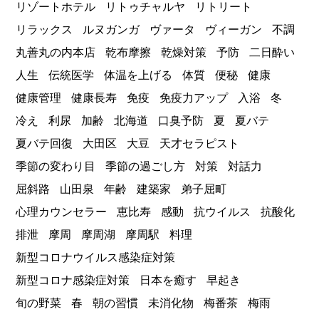
リゾートホテル
リトゥチャルヤ
リトリート
リラックス
ルヌガンガ
ヴァータ
ヴィーガン
不調
丸善丸の内本店
乾布摩擦
乾燥対策
予防
二日酔い
人生
伝統医学
体温を上げる
体質
便秘
健康
健康管理
健康長寿
免疫
免疫力アップ
入浴
冬
冷え
利尿
加齢
北海道
口臭予防
夏
夏バテ
夏バテ回復
大田区
大豆
天才セラピスト
季節の変わり目
季節の過ごし方
対策
対話力
屈斜路
山田泉
年齢
建築家
弟子屈町
心理カウンセラー
恵比寿
感動
抗ウイルス
抗酸化
排泄
摩周
摩周湖
摩周駅
料理
新型コロナウイルス感染症対策
新型コロナ感染症対策
日本を癒す
早起き
旬の野菜
春
朝の習慣
未消化物
梅番茶
梅雨