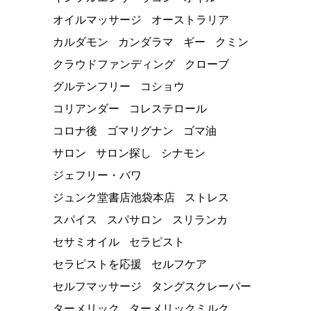
オイルマッサージ
オーストラリア
カルダモン
カンダラマ
ギー
クミン
クラウドファンディング
クローブ
グルテンフリー
コショウ
コリアンダー
コレステロール
コロナ後
ゴマリグナン
ゴマ油
サロン
サロン探し
シナモン
ジェフリー・バワ
ジュンク堂書店池袋本店
ストレス
スパイス
スパサロン
スリランカ
セサミオイル
セラピスト
セラピストを応援
セルフケア
セルフマッサージ
タングスクレーパー
ターメリック
ターメリックミルク