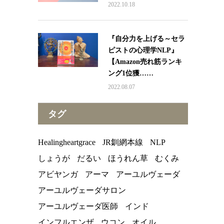
2022.10.18
『自分力を上げる～セラ
ピストの心理学NLP』
【Amazon売れ筋ランキ
ング1位獲……
2022.08.07
タグ
Healingheartgrace
JR釧網本線
NLP
しょうが
だるい
ほうれん草
むくみ
アビヤンガ
アーマ
アーユルヴェーダ
アーユルヴェーダサロン
アーユルヴェーダ医師
インド
インフルエンザ
ウコン
オイル