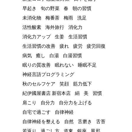
早起き
旬の野菜
春
朝の習慣
未消化物
梅番茶
梅雨
洗足
活性酸素
海外旅行
消化力
消化力アップ
生姜
生活習慣
生活習慣の改善
疲れ
疲労
疲労回復
病気
癒し
白湯
白湯習慣
眠りの質改善
眠れない
睡眠不足
神経言語プログラミング
秋のセルフケア
笑顔
筋力低下
紀伊國屋書店 新宿本店
絹
美
習慣
肩こり
自分力
自分力を上げる
自宅で過ごす
自律神経
自律神経を整える
自然
舌磨き
舌苔
若返り
過ごし方
道東
銀座
風邪