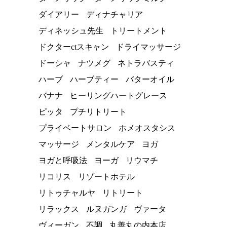
ダイアリー
ディナチャリア
ディネッシュ先生
トリートメント
ドクターctスキャン
ドライマッサージ
ドーシャ
ナツメグ
ネトラバスティ
ハーブ
ハーブティー
バターオイル
バナナ
ヒーリングハートグレース
ピッタ
プチリトリート
プライベートサロン
ホメオスタシス
マッサージ
メンタルケア
ヨガ
ヨガと呼吸法
ヨーガ
リウマチ
リコリス
リゾートホテル
リトゥチャルヤ
リトリート
リラックス
ルヌガンガ
ヴァータ
ヴィーガン
不調
丸善丸の内本店