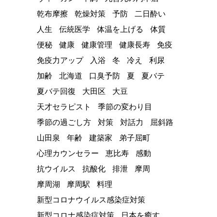
乾布摩擦
乾燥対策
予防
二日酔い
人生
伝統医学
体温を上げる
体質
便秘
健康
健康管理
健康長寿
免疫
免疫力アップ
入浴
冬
冷え
利尿
加齢
北海道
口臭予防
夏
夏バテ
夏バテ回復
大田区
大豆
天才セラピスト
季節の変わり目
季節の過ごし方
対策
対話力
屈斜路
山田泉
年齢
建築家
弟子屈町
心理カウンセラー
恵比寿
感動
抗ウイルス
抗酸化
排泄
摩周
摩周湖
摩周駅
料理
新型コロナウイルス感染症対策
新型コロナ感染症対策
日本を癒す