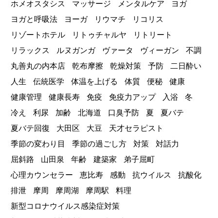
ホメオスタシス
マッサージ
メンタルケア
ヨガ
ヨガと呼吸法
ヨーガ
リウマチ
リコリス
リゾートホテル
リトゥチャルヤ
リトリート
リラックス
ルヌガンガ
ヴァータ
ヴィーガン
不調
丸善丸の内本店
乾布摩擦
乾燥対策
予防
二日酔い
人生
伝統医学
体温を上げる
体質
便秘
健康
健康管理
健康長寿
免疫
免疫力アップ
入浴
冬
冷え
利尿
加齢
北海道
口臭予防
夏
夏バテ
夏バテ回復
大田区
大豆
天才セラピスト
季節の変わり目
季節の過ごし方
対策
対話力
屈斜路
山田泉
年齢
建築家
弟子屈町
心理カウンセラー
恵比寿
感動
抗ウイルス
抗酸化
排泄
摩周
摩周湖
摩周駅
料理
新型コロナウイルス感染症対策