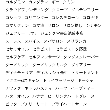
カルダモン
カンダラマ
ギー
クミン
クラウドファンディング
クローブ
グルテンフリー
コショウ
コリアンダー
コレステロール
コロナ後
ゴマリグナン
ゴマ油
サロン
サロン探し
シナモン
ジェフリー・バワ
ジュンク堂書店池袋本店
ストレス
スパイス
スパサロン
スリランカ
セサミオイル
セラピスト
セラピストを応援
セルフケア
セルフマッサージ
タングスクレーパー
ターメリック
ターメリックミルク
ダイアリー
ディナチャリア
ディネッシュ先生
トリートメント
ドクターctスキャン
ドライマッサージ
ドーシャ
ナツメグ
ネトラバスティ
ハーブ
ハーブティー
バターオイル
バナナ
ヒーリングハートグレース
ピッタ
プチリトリート
プライベートサロン