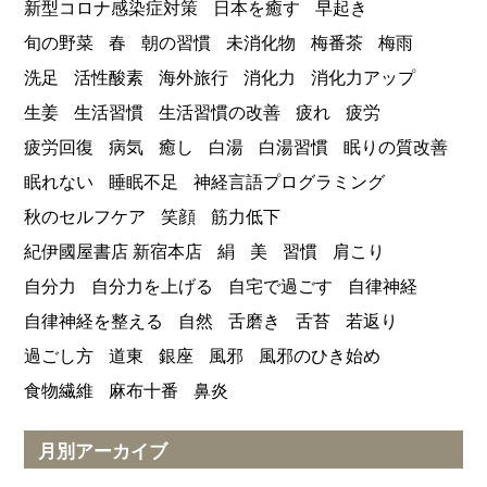
新型コロナ感染症対策
日本を癒す
早起き
旬の野菜
春
朝の習慣
未消化物
梅番茶
梅雨
洗足
活性酸素
海外旅行
消化力
消化力アップ
生姜
生活習慣
生活習慣の改善
疲れ
疲労
疲労回復
病気
癒し
白湯
白湯習慣
眠りの質改善
眠れない
睡眠不足
神経言語プログラミング
秋のセルフケア
笑顔
筋力低下
紀伊國屋書店 新宿本店
絹
美
習慣
肩こり
自分力
自分力を上げる
自宅で過ごす
自律神経
自律神経を整える
自然
舌磨き
舌苔
若返り
過ごし方
道東
銀座
風邪
風邪のひき始め
食物繊維
麻布十番
鼻炎
月別アーカイブ