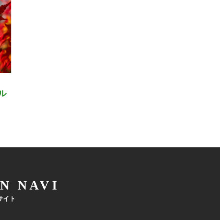
ル
N NAVI
サイト