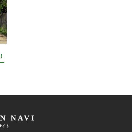
！
ー
N NAVI
サイト