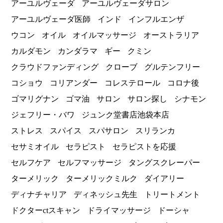
アーユルヴェーダ
アーユルヴェーダサロン
アーユルヴェーダ医師
インド
インフルエンザ
ウコン
オイル
オイルマッサージ
オーストラリア
カルダモン
カンダラマ
ギー
クミン
クラウドファンディング
クローブ
グルテンフリー
コショウ
コリアンダー
コレステロール
コロナ後
ゴマリグナン
ゴマ油
サロン
サロン探し
シナモン
ジェフリー・バワ
ジュンク堂書店池袋本店
ストレス
スパイス
スパサロン
スリランカ
セサミオイル
セラピスト
セラピストを応援
セルフケア
セルフマッサージ
タングスクレーパー
ターメリック
ターメリックミルク
ダイアリー
ディナチャリア
ディネッシュ先生
トリートメント
ドクターctスキャン
ドライマッサージ
ドーシャ