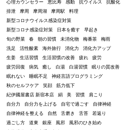
心理カウンセラー
恵比寿
感動
抗ウイルス
抗酸化
排泄
摩周
摩周湖
摩周駅
料理
新型コロナウイルス感染症対策
新型コロナ感染症対策
日本を癒す
早起き
旬の野菜
春
朝の習慣
未消化物
梅番茶
梅雨
洗足
活性酸素
海外旅行
消化力
消化力アップ
生姜
生活習慣
生活習慣の改善
疲れ
疲労
疲労回復
病気
癒し
白湯
白湯習慣
眠りの質改善
眠れない
睡眠不足
神経言語プログラミング
秋のセルフケア
笑顔
筋力低下
紀伊國屋書店 新宿本店
絹
美
習慣
肩こり
自分力
自分力を上げる
自宅で過ごす
自律神経
自律神経を整える
自然
舌磨き
舌苔
若返り
過ごし方
道東
銀座
風邪
風邪のひき始め