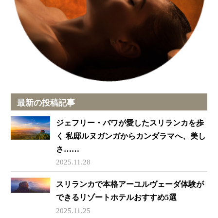
最新の投稿記事
ジェフリー・バワが愛したスリランカを歩
く 私邸ルヌガンガからカンダラマへ、美し
さ……
2025.11.28
スリランカで本格アーユルヴェーダ体験が
できるリゾートホテルおすすめ5選
2025.11.25