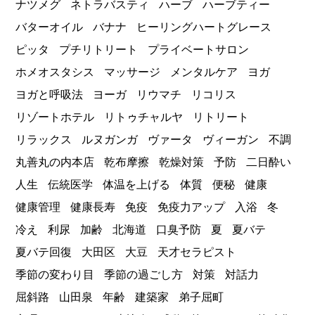
ナツメグ
ネトラバスティ
ハーブ
ハーブティー
バターオイル
バナナ
ヒーリングハートグレース
ピッタ
プチリトリート
プライベートサロン
ホメオスタシス
マッサージ
メンタルケア
ヨガ
ヨガと呼吸法
ヨーガ
リウマチ
リコリス
リゾートホテル
リトゥチャルヤ
リトリート
リラックス
ルヌガンガ
ヴァータ
ヴィーガン
不調
丸善丸の内本店
乾布摩擦
乾燥対策
予防
二日酔い
人生
伝統医学
体温を上げる
体質
便秘
健康
健康管理
健康長寿
免疫
免疫力アップ
入浴
冬
冷え
利尿
加齢
北海道
口臭予防
夏
夏バテ
夏バテ回復
大田区
大豆
天才セラピスト
季節の変わり目
季節の過ごし方
対策
対話力
屈斜路
山田泉
年齢
建築家
弟子屈町