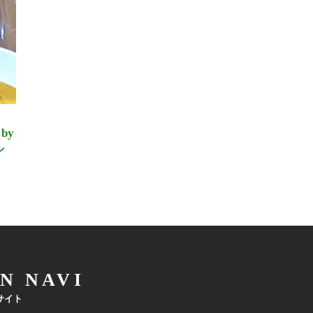
by
シ
N NAVI
サイト