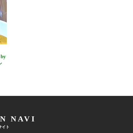
by
シ
N NAVI
サイト