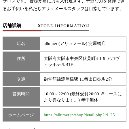
サロンです。 皆様が肩に力を入れ過ぎず、十分な力を発揮でき
るお手伝いを私たちアリュメールスタッフは目指しています。
S
I
店舗詳細
TORE
NFORMATION
店名
allumer (アリュメール) 淀屋橋店
住所
大阪府大阪市中央区伏見町3-1-9 アパヴ
ィラホテルB1F
交通
御堂筋線淀屋橋駅 11番出口徒歩2分
営業時間
10:00～22:00 (最終受付20:00 ※コースに
より異なります。) 年中無休
ホームページ
https://allumer.jp/shop/detail.php?id=25