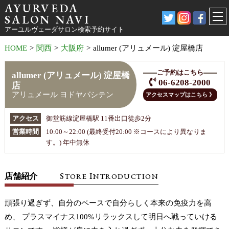
AYURVEDA
SALON NAVI
アーユルヴェーダサロン検索予約サイト
HOME
>
関西
>
大阪府
>
allumer (アリュメール) 淀屋橋店
ご予約はこちら
allumer (アリュメール) 淀屋橋
06-6208-2000
店
アリュメール ヨドヤバシテン
アクセスマップはこちら 》
アクセス
御堂筋線淀屋橋駅 11番出口徒歩2分
営業時間
10:00～22:00 (最終受付20:00 ※コースにより異なりま
す。) 年中無休
S
I
店舗紹介
TORE
NTRODUCTION
頑張り過ぎず、自分のペースで自分らしく本来の免疫力を高
め、 プラスマイナス100%リラックスして明日へ戦っていける