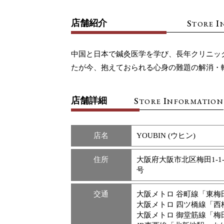
S
I
店舗紹介
TORE
中国と日本で鍼灸医学を学び、長年クリニッ
たが今、抱えておられる心身の難題の解消・
S
I
店舗詳細
TORE
NFORMATION
店名
YOUBIN (ウヒン)
住所
大阪府大阪市北区梅田1-1-
号
交通
大阪メトロ 谷町線「東梅
大阪メトロ 四ツ橋線「西
大阪メトロ 御堂筋線「梅