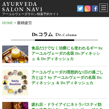
AYURVEDA
SALON NAVI
アーユルヴェーダサロン検索予約サイト
HOME
>
眼精疲労
Dr.コラム
Dr.
Column
食品だけでなく治療にも使われるギー by
アーユルヴェーダの名医 Dr.ディネッシ
ュ ＆ Dr.ディネッシュカ
アーユルヴェーダの理想的な1日の過ごし
方とは？ by アーユルヴェーダの名医 Dr.
ディネッシュ ＆ Dr.ディネッシュカ
疲れ目・ドライアイにネトラバスティ効