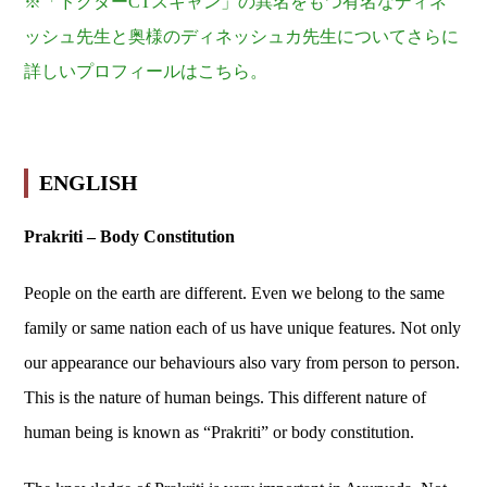
※「ドクターCTスキャン」の異名をもつ有名なディネ
ッシュ先生と奥様のディネッシュカ先生についてさらに
詳しいプロフィールはこちら。
ENGLISH
Prakriti – Body Constitution
People on the earth are different. Even we belong to the same
family or same nation each of us have unique features. Not only
our appearance our behaviours also vary from person to person.
This is the nature of human beings. This different nature of
human being is known as “Prakriti” or body constitution.