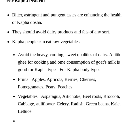
For Kapha Prakriti
Bitter, astringent and pungent tastes are enhancing the health
of Kapha dosha.
They should avoid dairy products and fats of any sort.
Kapha people can eat raw vegetables.
Avoid the heavy, cooling, sweet qualities of dairy. A little
ghee for cooking and ome consumption of goat’s milk is
good for Kapha types. For Kapha body types
Fruits - Apples, Apricots, Berries, Cherries,
Pomegranates, Pears, Peaches
Vegetables - Asparagus, Artichoke, Beet roots, Broccoli,
Cabbage, auliflower, Celery, Radish, Green beans, Kale,
Lettuce