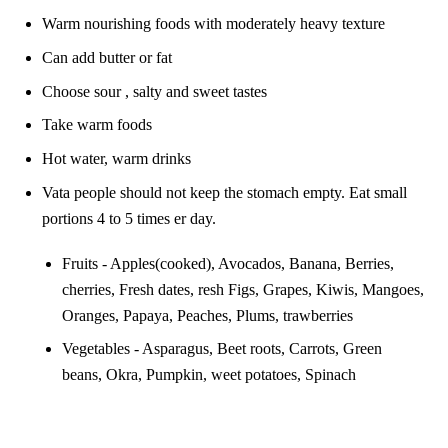
Warm nourishing foods with moderately heavy texture
Can add butter or fat
Choose sour , salty and sweet tastes
Take warm foods
Hot water, warm drinks
Vata people should not keep the stomach empty. Eat small
portions 4 to 5 times er day.
Fruits - Apples(cooked), Avocados, Banana, Berries,
cherries, Fresh dates, resh Figs, Grapes, Kiwis, Mangoes,
Oranges, Papaya, Peaches, Plums, trawberries
Vegetables - Asparagus, Beet roots, Carrots, Green
beans, Okra, Pumpkin, weet potatoes, Spinach