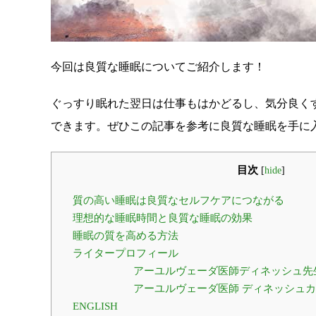
今回は良質な睡眠についてご紹介します！
ぐっすり眠れた翌日は仕事もはかどるし、気分良く
できます。ぜひこの記事を参考に良質な睡眠を手に
目次
[
hide
]
質の高い睡眠は良質なセルフケアにつながる
理想的な睡眠時間と良質な睡眠の効果
睡眠の質を高める方法
ライタープロフィール
アーユルヴェーダ医師ディネッシュ先生 / Dr. D
アーユルヴェーダ医師 ディネッシュカ先生 / Dr.
ENGLISH