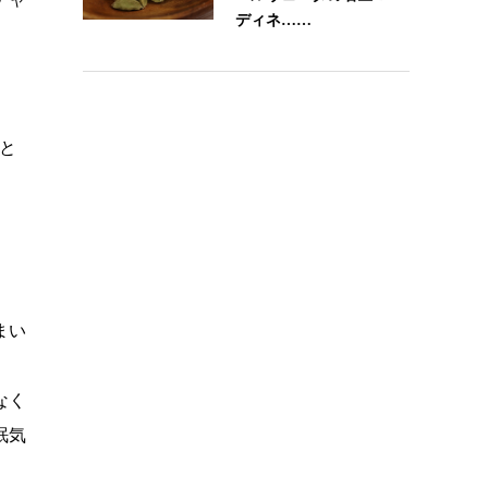
ディネ……
と
まい
なく
眠気