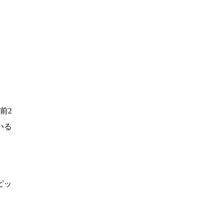
前2
いる
ピッ